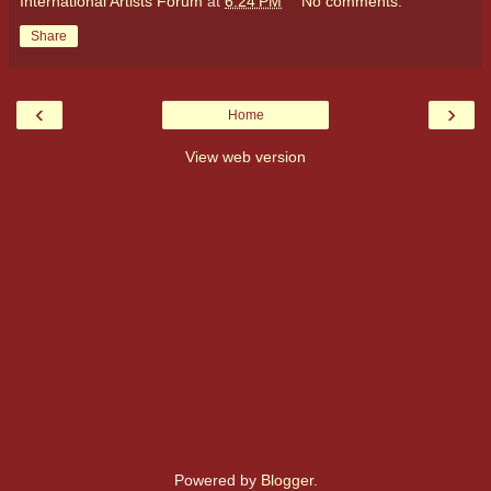
International Artists Forum
at
6:24 PM
No comments:
Share
‹
›
Home
View web version
Powered by
Blogger
.