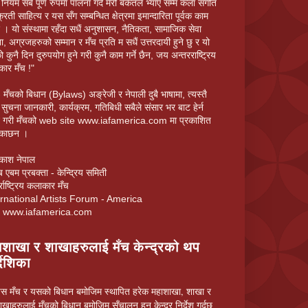
नियम सबै पूर्ण रुपमा पालना गर्दै मेरो बर्कतले भ्याए सम्म कला संगीत
्रिती साहित्य र यस सँग सम्बन्धित क्षेत्रमा इमान्दारिता पूर्वक काम
ेछु । यो संस्थामा रहँदा सधैं अनुशासन, नैतिकता, सामाजिक सेवा
ा, अग्रजहरुको सम्मान र मँच प्रति म सधैं उत्तरदायी हुने छु र यो
ो कुनै दिन दुरुपयोग हुने गरी कुनै काम गर्ने छैन, जय अन्तरराष्ट्रिय
ार मँच !"
 मँचको बिधान (Bylaws) अङ्रेजी र नेपाली दुबै भाषामा, त्यस्तै
 सुचना जानकारी, कार्यक्रम, गतिबिधी सबैले संसार भर बाट हेर्न
ने गरी मँचको web site www.iafamerica.com मा प्रकाशित
एकाछन ।
रकाश नेपाल
 एबम प्रबक्ता - केन्द्रिय समिती
्राष्ट्रिय कलाकार मँच
ernational Artists Forum - America
it www.iafamerica.com
ाशाखा र शाखाहरुलाई मँच केन्द्रको थप
्देशिका
स मँच र यसको बिधान बमोजिम स्थापित हरेक महाशाखा, शाखा र
खाहरुलाई मँचको बिधान बमोजिम सँचालन हुन केन्द्र निर्देश गर्दछ