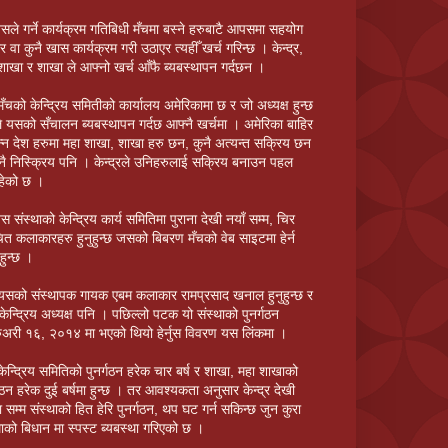
सले गर्ने कार्यक्रम गतिबिधी मँचमा बस्ने हरुबाटै आपसमा सहयोग
र वा कुनै खास कार्यक्रम गरी उठाएर त्यहीँ खर्च गरिन्छ । केन्द्र,
शाखा र शाखा ले आफ्नो खर्च आँफै ब्यबस्थापन गर्दछन ।
मँचको केन्द्रिय समितीको कार्यालय अमेरिकामा छ र जो अध्यक्ष हुन्छ
 यसको सँचालन ब्यबस्थापन गर्दछ आफ्नै खर्चमा । अमेरिका बाहिर
न्न देश हरुमा महा शाखा, शाखा हरु छन, कुनै अत्यन्त सक्रिय छन
नै निस्क्रिय पनि । केन्द्रले उनिहरुलाई सक्रिय बनाउन पहल
हेको छ ।
स संस्थाको केन्द्रिय कार्य समितिमा पुराना देखी नयाँ सम्म, चिर
ित कलाकारहरु हुनुहुन्छ जसको बिबरण मँचको वेब साइटमा हेर्न
हुन्छ ।
यसको संस्थापक गायक एबम कलाकार रामप्रसाद खनाल हुनुहुन्छ र
केन्द्रिय अध्यक्ष पनि । पछिल्लो पटक यो संस्थाको पुनर्गठन
रुअरी १६, २०१४ मा भएको थियो हेर्नुस विवरण यस लिंकमा ।
केन्द्रिय समितिको पुनर्गठन हरेक चार बर्ष र शाखा, महा शाखाको
्गठन हरेक दुई बर्षमा हुन्छ । तर आवश्यकता अनुसार केन्द्र देखी
 सम्म संस्थाको हित हेरि पुनर्गठन, थप घट गर्न सकिन्छ जुन कुरा
थाको बिधान मा स्पस्ट ब्यबस्था गरिएको छ ।