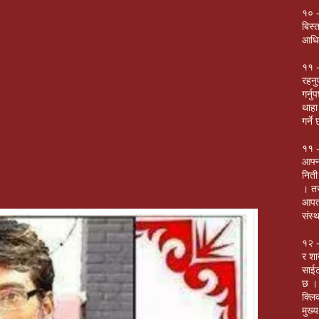
१० -
बिस्
आधिक
११ -
रहनु
गर्नु
थाहा
गर्न
११ -
आफ्न
निती
। तर
आपत 
संस्थ
१२ -
र शा
साई
छ । 
क्लि
मुख्