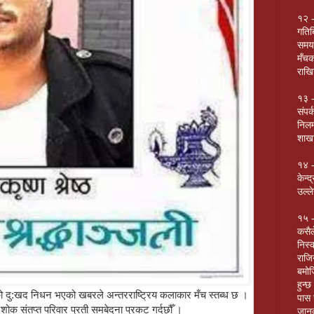
१२ -
गतिब
समयम
मँचक
राखि
१३ -
संपर
निलम
शाखा
१४ -
केन्
उल्ल
१५ -
कसैल
निस्
राजि
बमोज
हुन्
ष्ठको दु:खद निधन भएको खबरले अन्तरराष्ट्रिय कलाकार मँच स्तब्ध छ ।
पास 
ली र शोक संतप्त परिवार प्रती समबेदना प्रकट गर्दछौँ ।
जानक