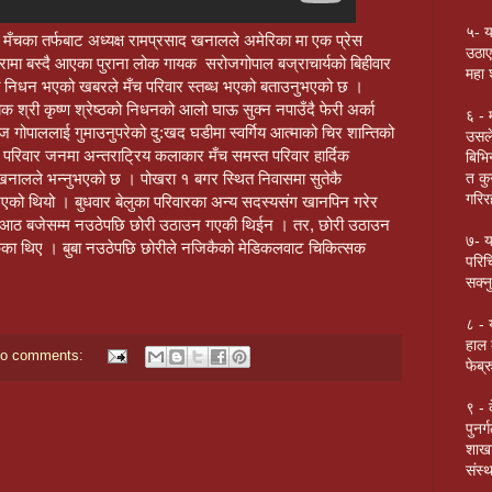
५- य
 मँचका तर्फबाट अध्यक्ष रामप्रसाद खनालले अमेरिका मा एक प्रेस
उठाए
पोखरामा बस्दै आएका पुराना लोक गायक सरोजगोपाल बज्राचार्यको बिहीवार
महा 
मा निधन भएको खबरले मँच परिवार स्तब्ध भएको बताउनुभएको छ ।
 श्री कृष्ण श्रेष्ठको निधनको आलो घाऊ सुक्न नपाउँदै फेरी अर्का
६ - 
गोपाललाई गुमाउनुपरेको दु:खद घडीमा स्वर्गिय आत्माको चिर शान्तिको
उसले
्त परिवार जनमा अन्तराट्रिय कलाकार मँच समस्त परिवार हार्दिक
बिभि
त कु
खनालले भन्नुभएको छ । पोखरा १ बगर स्थित निवासमा सुतेकै
गरिर
भएको थियो । बुधवार बेलुका परिवारका अन्य सदस्यसंग खानपिन गरेर
हान आठ बजेसम्म नउठेपछि छोरी उठाउन गएकी थिईन । तर, छोरी उठाउन
७- य
का थिए । बुबा नउठेपछि छोरीले नजिकैको मेडिकलवाट चिकित्सक
परिच
सक्नु
८ - 
हाल 
o comments:
फेब्
९ - 
पुनर
शाखा
संस्