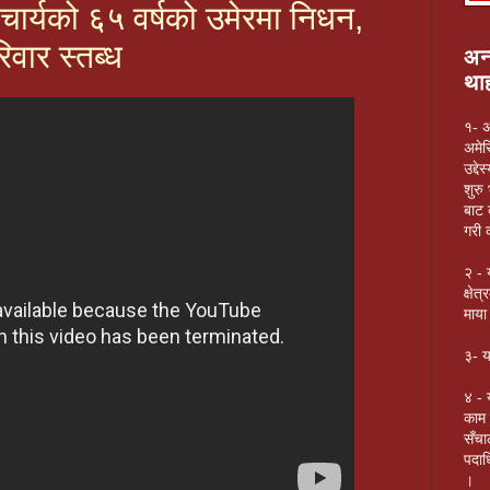
र्यको ६५ वर्षको उमेरमा निधन,
िवार स्तब्ध
अन्
थाह
१- अ
अमेर
उद्द
शुरु
बाट 
गरी 
२ - 
क्षे
माया
३- य
४ - 
काम 
सँचा
पदाध
।