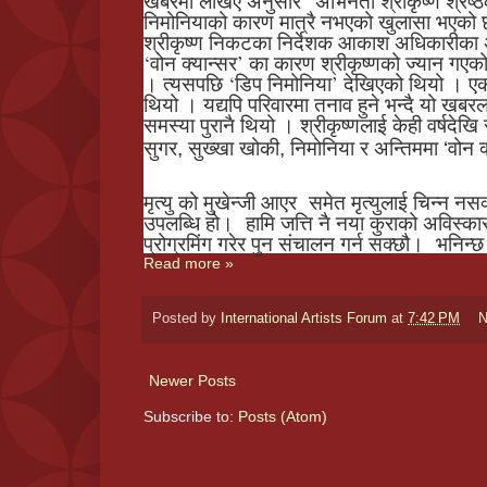
खबरमा लेखिए अनुसार ”अभिनेता श्रीकृष्ण श्रेष्
निमोनियाको कारण मात्रै नभएको खुलासा भएको
श्रीकृष्ण निकटका निर्देशक आकाश अधिकारीका
‘वोन क्यान्सर’ का कारण श्रीकृष्णको ज्यान गएक
। त्यसपछि ‘डिप निमोनिया’ देखिएको थियो । एक स
थियो । यद्यपि परिवारमा तनाव हुने भन्दै यो खबर
समस्या पुरानै थियो । श्रीकृष्णलाई केही वर्षदेख
सुगर, सुख्खा खोकी, निमोनिया र अन्तिममा ‘वोन क
मृत्यु को मुखेन्जी आएर समेत मृत्युलाई चिन्न न
उपलब्धि हो। हामि जत्ति नै नया कुराको अविस्का
प्रोग्रमिंग गरेर पुन संचालन गर्न सक्छौ। भनिन्छ
Read more »
Posted by
International Artists Forum
at
7:42 PM
N
Newer Posts
Subscribe to:
Posts (Atom)