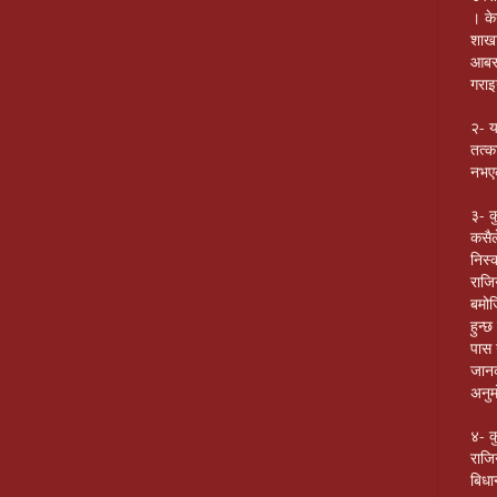
। के
शाखा
आबस्
गराइ
२- य
तत्क
नभएक
३- क
कसैल
निस्
राजि
बमोज
हुन्
पास 
जानक
अनुम
४- क
राजिन
बिधा