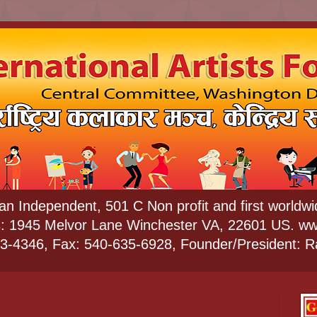
 an Independent, 501 C Non profit and first worldwid
s: 1945 Melvor Lane Winchester VA, 22601 US. ww
73-4346, Fax: 540-635-6928, Founder/President: 