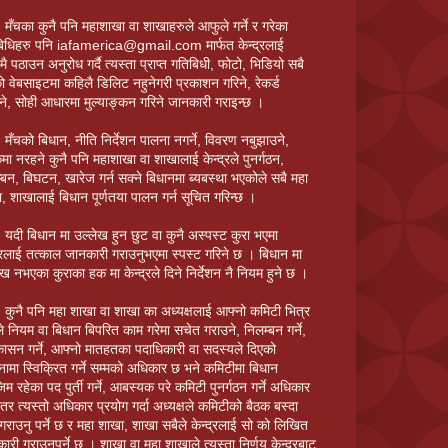
 मँचका कुनै पनि महाशाखा वा शाखाहरुले आफुले गर्ने र गरेका
िधिहरु पनि iafamerica@gmail.com मार्फत केन्द्रलाई
ै पठाउन अनुरोध गर्दै त्यस्ता प्राप्त गतिबिधी, फोटो, भिडियो सबै
ो वेबसाइटमा कहिलै डिलिट नहुनेगरी प्रकाशन गरिने, रेकर्ड
ने, सोही आधारमा मुल्याङ्कन गरिने जानकारी गराइन्छ ।
 मँचको बिधान, नीति निर्देशन पालना नगर्ने, विवरण नबुझाउने,
्कमा नरहने कुनै पनि महाशाखा वा शाखालाई केन्द्रले पुनर्गठन,
्बन, बिघटन, खारेज गर्न सक्ने बिधानमा ब्यबस्था भएकोले सबै महा
, शाखालाई बिधान पूर्णतया पालन गर्न सूचित गरिन्छ ।
 यदी बिधान मा उल्लेख हुन छुट वा कुनै अस्पस्ट कुरा भएमा
द्रलाई तत्काल जानकारी गराउनुभएमा स्पस्ट गरिने छ । बिधान मा
ेख नभएका कुराका हक मा केन्द्रले दिने निर्देशन नै नियम हुने छ ।
 कुनै पनि महा शाखा वा शाखा का अध्यक्षलाई आफ्नो कमिटी भित्र
े नियम वा बिधान बिपरित काम गरेमा सचेत गराउने, निलम्बन गर्ने,
कासन गर्ने, आफ्नो मातहतका पदाधिकारी वा सदस्यले दिएको
नामा स्विक्रित गर्ने सम्मको अधिकार छ भने कमिटीमा बिधान
िम रहेका पद पुर्ती गर्ने, आबस्यक परे कमिटी पुनर्गठन गर्ने अधिकार
छ तर त्यस्तो अधिकार प्रयोग गर्दा अध्यक्षले कमिटीको बैठक बस्दा
गराउनु पर्ने छ र महा शाखा, शाखा सबैले केन्द्रलाई सो को लिखित
ारी गराउनुपर्ने छ । शाखा वा महा शाखाले त्यस्ता निर्णय केन्द्रबाट