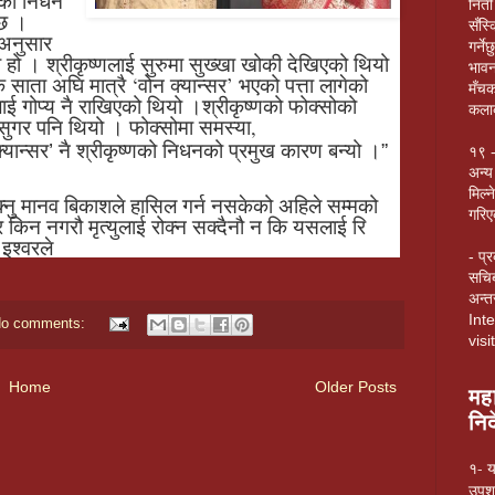
ठको निधन
निती 
 छ ।
सँस्क
 अनुसार
गर्न
ो हो । श्रीकृष्णलाई सुरुमा सुख्खा खोकी देखिएको थियो
भावन
ाता अघि मात्रै ‘वोन क्यान्सर’ भएको पत्ता लागेको
मँचक
लाई गोप्य नै राखिएको थियो ।श्रीकृष्णको फोक्सोको
कलाक
ि सुगर पनि थियो । फोक्सोमा समस्या,
्यान्सर’ नै श्रीकृष्णको निधनको प्रमुख कारण बन्यो ।”
१९ -
अन्य
मिल्
सक्नु मानव बिकाशले हासिल गर्न नसकेको अहिले सम्मको
गरि
र किन नगरौ मृत्युलाई रोक्न सक्दैनौ न कि यसलाई रि
 इश्वरले
- प्
सचिब
अन्तर
Int
o comments:
vis
Home
Older Posts
मह
निर
१- य
उपशा