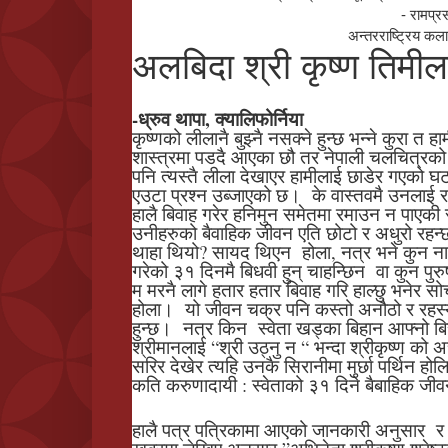
- रामप्र
अन्तरराष्ट्रिय कल
अलबिदा श्री कृष्ण तिमील
-ध्रुव थापा, क्यालिफोर्निया
कृष्णको लीलानै बुझ्नै नसक्ने हुन्छ भन्ने कुरा त हाम
शास्त्रमा पडदै आएका छौ तर नेपाली चलचित्रको 
पनि त्यस्तै लीला देखाएर हामीलाई छाडेर गएको घ
एउटा प्रश्न उब्जाएको छ। के वास्तवमै उनलाई 
हालै बिवाह गरेर हनिमुन समेतमा रमाउन न पाएकी स
उनीहरुको बैवाहिक जीवन एति छोटो र अधुरो रहन्छ
थाहा थियो? सायद थिएन होला, नत्र भने कुन ना
गरेको ३१ दिनमै बिधवी हुन् चाहन्छिन वा कुन पुर
म मरनै लागे हतार हतार बिवाह गरि हाल्छु भनेर सोच्
होला। यो जीवन चक्र पनि कस्तो अनौठो र रहस
हुन्छ। नत्र किन स्वेता खड्का बिहान आफ्नो बि
श्रीमानलाई “श्री उठ्नु न “ भन्दा श्रीकृष्ण को
सरिर देखेर त्यहि उनकै सिरानीमा मुर्छा पर्थिन होल
कति करुणादायी : स्वेताको ३१ दिने बैबाहिक जी
हालै पत्र पत्रिकामा आएको जानकारी अनुसार र