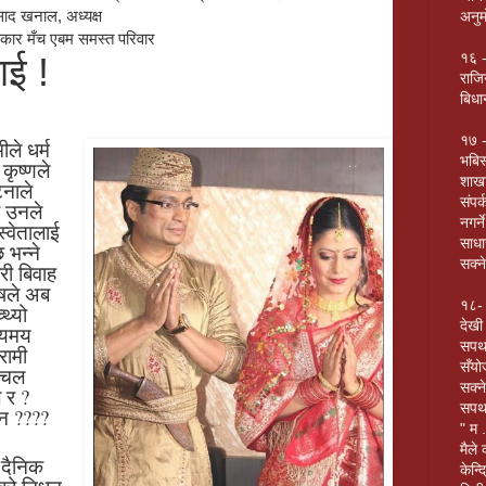
साद खनाल, अध्यक्ष
अनुम
ाकार मँच एबम समस्त परिवार
१६ -
ाई !
राजिन
बिधा
१७ -
ीले धर्म
भबिस
कृष्णले
शाखा
टनाले
संपर
र उनले
नगर्न
्वेतालाई
साधा
 भन्ने
सक्न
री बिवाह
ुषले अब
१८- अ
थ्यो
देखी
्यमय
सपथ 
रामी
सँयो
 अचल
सक्न
ि र ?
सपथक
वन ????
" म 
मैले
 दैनिक
केन्