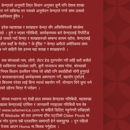
 केन्द्रको अनुमती लिएर बिधान अनुसार कुनै पनि देशमा शाखा
तार गर्न सकिन्छ तर यसको अनुमोदन केन्द्रले नगरे सम्म उसको
ारिकता हुँदैन ।
 हरेक महाशाखा र शाखाहरु केन्द्र सँग अफिसियल्ली संपर्कमा
पर्छ । हुने र भएका गतिबिधी, कार्यक्रमका बारे केन्द्रलाई रिपोर्टिङ
पर्छ जसले गर्दा केन्द्र र शाखाहरुको सम्बन्ध कायम रहोस, केन्द्रलाई
 होस कहाँ के भैरहेछ ? के हुँदैछ ? केन्द्र आफैले अमेरिकामा काम
े छ भने बाहिरी देश हरुमा महा शाखा र शाखाहरुले ।
 यस संस्थाको नाम, लोगो, लेटर हेड दुरुपयोग गरी कहिं कतै कसैले
ो ब्यक्तिगत स्वार्थका लागि, कुनै नाजायज काम गरेमा, संस्थाको
 नियम बिधान उल्लँघन गरेमा जो कोही पनि कार्वाहीको भोगी हुनुपर्छ
 कलाकारहरुलाई कार्यक्रममा आमन्त्रण गर्ने, सहयोग पुर्याउने,
बिपतमा परेका लाई बिना स्वार्थ सहयोग गर्ने, योगदान दिने कुरा भने
ाको उद्देस्य भित्र नै पर्दछन ।
 संस्था स्थापना भए देखी हाल सम्मका केन्द्रका गतिबिधी, महाशाखा
खाका केन्द्रलाई प्रेसित र जानकारी गराइएका गतिबिधी यस वेब
ट www.iafamerica.com मा कहिलै डिलिट नहुनेगरी राखिएको
योे Website को तल अन्त्यमा दाँया पट्टीको Older Posts मा
क गरेर पुराना सबै प्रकाशित सामाग्री हेर्न सक्नुहुन्छ । पुन पहिलो
य पेजमा आउन Home मा क्लिक गर्नुहोला ।