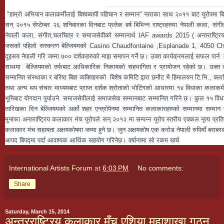
"हाम्रो अभियान कलाकर्मीलाई बिश्वब्यापी पहिचान र सम्मान" नाराका साथ २०११ बाट यूरोपमा बिस
सन् २०१५ सेप्टेम्बर २६ शनिवारका दिनबाट प्रतेक वर्ष बिभिन्न राष्ट्रहरुमा नेपाली कला, संग
नेपाली कला, संगीत,चलचित्र र समाजसेवीको सम्मानार्थ IAF awards 2015 ( अन्तराष्ट्रि
जसको पहिलो सस्करण बेल्जियमको Casino Chaudfontaine ,Esplanade 1, 4050 Chau
दूइसय नेपाली गरि जम्मा ७०० दर्शकहरुको माझ समापन गर्ने छ। उक्त कार्यक्रमलाई सफल पार्न  बे
साथमा  बेल्जियमको तर्फबाट आधिकारिक निकायको सहभागिता र प्रायोजन रहेको छ। उक्त का
सम्मानित संस्थाका र बरिष्ठ बिज्ञ व्यक्तिहरुको  बिशेष कमिटि द्वारा छनौट भै हिमालयन टि.भि., क
तथा अन्य थप संचार माध्यमबाट प्राप्त दर्शक श्रोताको भोटिंगको आधारमा १४ विधाका कलाकर्मी
भूमिबाट योगदान पुर्याउने  समाजसेवीलाई समाजसेवा सम्मानबाट सम्मानित गरिने छ। कुल १५ विधाम
तारिखका दिन बेल्जियमको अर्को शहर एन्त्रोपेनमा सम्मानित कलाकारहरुको सम्मानमा सम्मान स
मुनाफा अन्तराष्ट्रिय कलाकार मंच यूरोपले सन् २०१२ मा सम्पन्न यूरोप स्तरीय एक्कल नृत्य प्रति
कलाकार मंच सहायता अक्षयकोषमा जम्मा हुने छ। जुन अक्षयकोष एक करोड नेपाली रुपियाँ बराबरको 
आपद बिपद्मा पर्दा आवश्यक आर्थिक सहयोग गरिनेछ। वर्षान्तमा सो रकम खर्च 
International Artists Forum
at
6:03 PM
No comments:
Share
Saturday, March 15, 2014
अन्तरराष्ट्रिय कलाकार मँच एशिया महाशाखा गठन,