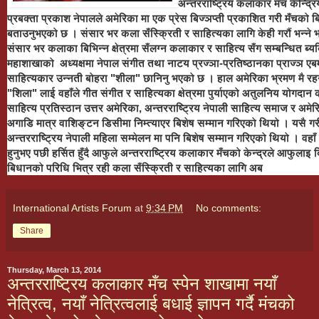
अन्तरराष्ट्रिय कलाकार मँच केन्द्र
प्रबक्ता प्रकाश नेपालले अमेरिका मा एक प्रेस बिज्ञप्ती प्रकाशित गरी मँचक
बताउनुभएको छ । संसार भर कला सँस्क्रिती र साहित्यका लागि केही गरौं भन्ने भ
संसार भर कलाका बिभिन्न क्षेत्रमा सँलग्न कलाकार र साहित्य सँग सम्बन्धित ब्
महाशाखाको
अध्यक्ष
मा नेपाल संगीत तथा नाटय प्रज्ञा-प्रतिष्ठानका प्राज्ञ ए
साहित्यकार उन्नती बोहरा "शीला" छानिनु भएको छ । हाल अमेरिका भ्रमण मै रह
"शिला" लाई वहाँले गीत संगीत र साहित्यका क्षेत्रमा पुर्याएको अतुलनिय योगदान
साहित्य प्रतिस्ठान उत्तर अमेरिका, अन्तरराष्ट्रिय नेपाली साहित्य समाज र अमेरि
अगाडि मात्र वाशिङ्टन डिसीमा निम्त्याएर बिशेष सम्मान गरिएको थियो । यसै गरी
अन्तरराष्ट्रिय नेपाली महिला सम्मेलन मा पनि बिशेष सम्मान गरिएको थियो । वहा
हुनुभए पछी हर्सित हुँदै आफुले अन्तरराष्ट्रिय कलाकार मँचको केन्द्रले आफुलाइ द
बिधानको परिधि भित्र रही कला सँस्क्रिती र साहित्यका लागि अब
International Artists Forum
at
9:34 PM
No comments:
Share
Thursday, March 13, 2014
अन्तरराष्ट्रिय कलाकार मँच स्पेन शाखामा नयाँ
नेत्रित्व, नयाँ नेत्रित्वलाई बधाई ज्ञापन गर्दै मंचको