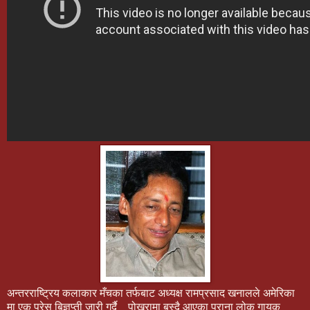
अन्तरराष्ट्रिय कलाकार मँचका तर्फबाट अध्यक्ष रामप्रसाद खनालले अमेरिका
मा एक प्रेस बिज्ञप्ती जारी गर्दै पोखरामा बस्दै आएका पुराना लोक गायक