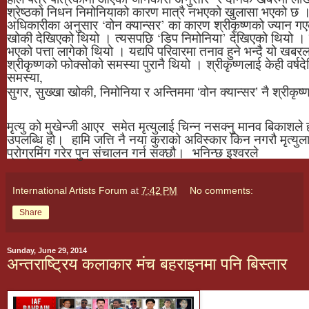
श्रेष्ठको निधन निमोनियाको कारण मात्रै नभएको खुलासा भएको छ 
अधिकारीका अनुसार ‘वोन क्यान्सर’ का कारण श्रीकृष्णको ज्यान गएक
खोकी देखिएको थियो । त्यसपछि ‘डिप निमोनिया’ देखिएको थियो । ए
भएको पत्ता लागेको थियो । यद्यपि परिवारमा तनाव हुने भन्दै यो खबर
श्रीकृष्णको फोक्सोको समस्या पुरानै थियो । श्रीकृष्णलाई केही वर्ष
समस्या,
सुगर, सुख्खा खोकी, निमोनिया र अन्तिममा ‘वोन क्यान्सर’ नै श्रीकृ
मृत्यु को मुखेन्जी आएर समेत मृत्युलाई चिन्न नसक्नु मानव बिकाशल
उपलब्धि हो। हामि जत्ति नै नया कुराको अविस्कार किन नगरौ मृत्युल
प्रोग्रमिंग गरेर पुन संचालन गर्न सक्छौ। भनिन्छ इश्वरले
International Artists Forum
at
7:42 PM
No comments:
Share
Sunday, June 29, 2014
अन्तराष्ट्रिय कलाकार मंच बहराइनमा पनि बिस्तार