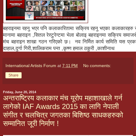
बहराइनमा
रहनु
भएर
पनि
कलाकारितामा
सक्रिय
रहनु
भएका
कलाकारहरु
मानामा
बहराइन
सितल
रेस्टुरेन्टमा
भेला
बोलाइ
बहराइनमा
सक्रिय
समाजस
,
मंच
बहराइन
शाखा
गठन
गरिएको
छ।
नव
निर्मित
कार्य
समिति
यस
प्रक
दाहाल
दुर्गा
गिरी
शालिकराम
पन्त
कृष्ण
हमाल
ठकुरी
काशीनाथ
,
,
,
,
International Artists Forum
at
7:11 PM
No comments:
Share
Friday, June 20, 2014
अन्तराष्ट्रिय कलाकार मंच यूरोप महाशाखाले गर्न
लागेको IAF Awards 2015 का लागि नेपाली
संगीत र चलचित्र जगतका बिशिष्ठ साधकहरुको
सम्मानित जूरी निर्माण !