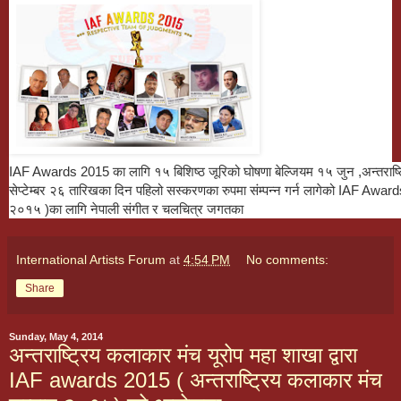
IAF Awards 2015 का लागि १५ बिशिष्ठ जूरिको घोषणा बेल्जियम १५ जुन ,अन्तराष्
सेप्टेम्बर २६ तारिखका दिन पहिलो सस्करणका रुपमा संम्पन्न गर्न लागेको IAF Awar
२०१५ )का लागि नेपाली संगीत र चलचित्र जगतका
International Artists Forum
at
4:54 PM
No comments:
Share
Sunday, May 4, 2014
अन्तराष्ट्रिय कलाकार मंच यूरोप महा शाखा द्वारा
IAF awards 2015 ( अन्तराष्ट्रिय कलाकार मंच