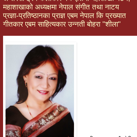
महाशाखाको अध्यक्षमा नेपाल संगीत तथा नाटय
प्रज्ञा-प्रतिष्ठानका प्राज्ञ एबम नेपाल कि प्रख्यात
गीतकार एबम साहित्यकार उन्नती बोहरा "शीला"