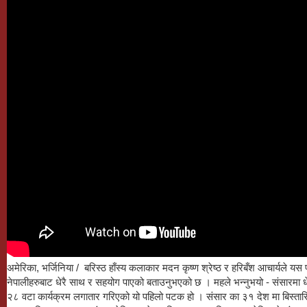
अमेरिका, भर्जिनिया / बरिस्ठ हाँस्य कलाकार मदन कृष्ण श्रेष्ठ र हरिबँश आचार्यले य
नेपालीहरुबाट धेरै साथ र सहयोग पाएको बताउनुभएको छ । महले भन्नुभयो - संसारमा ध
२८ वटा कार्यक्रम लगातार गरिएको यो पहिलो पटक हो । संसार का ३१ देश मा बिस्तार