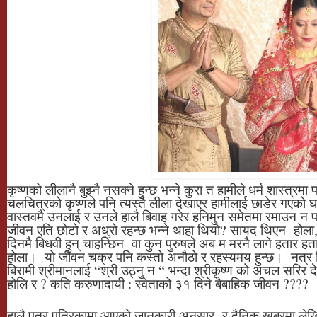
कृष्णको लीलानै बुझ्नै नसक्ने हुन्छ भन्ने कुरा त हामीले धर्म शास्त्र
चलचित्रको कृष्णले पनि त्यस्तै लीला देखाएर हामीलाई छाडेर गएको
वास्तवमै उनलाई र उनले हालै बिवाह गरेर हनिमुन समेतमा रमाउन न प
जीवन एति छोटो र अधुरो रहन्छ भन्ने थाहा थियो? सायद थिएन होला,
दिनमै बिधवी हुन् चाहन्छिन वा कुन पुरुषले अब म मरनै लागे हतार हतार
होला। यो जीवन चक्र पनि कस्तो अनौठो र रहस्यमय हुन्छ। नत्र 
बिरामी श्रीमानलाई “श्री उठ्नु न “ भन्दा श्रीकृष्ण को अचल सरिर देख
होलि र ? कति करुणादायी : स्वेताको ३१ दिने बैबाहिक जीवन ????
हालै पत्र पत्रिकामा आएको जानकारी अनुसार र दैनिक खबरमा लेखि