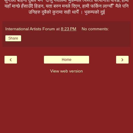
सुन्तली बहिनी दुबैले भने "दाजु नेपालमा भुकम्पले त्यस्तो सत्यानाश पारेछ, हामी
यहाँ मान्छे हँसाउँदै हिडन, यता बस्न मनले दिएन, हामी फर्किन लाग्यौँ" मैले पनि
उनिहरु दुबैको कुरामा सही थापेँ । भुकम्पको दुई
International Artists Forum
at
8:23 PM
No comments:
Share
‹
›
Home
View web version