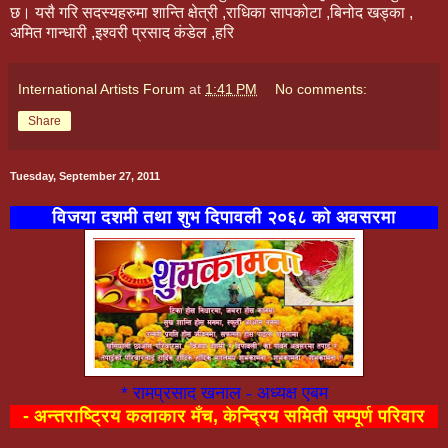
छ। यसै गरि सदस्यहरुमा शान्ति क्षेत्री ,राधिका सापकोटा ,बिनोद खड्का ,
अमित गान्धारी ,इश्वरी प्रसाद कंडेल ,हरि
International Artists Forum
at
1:41 PM
No comments:
Share
Tuesday, September 27, 2011
विजया दशमी तथा शुभ दिपावली २०६८ को अवसरमा
* रामप्रसाद खनाल - अध्यक्ष एबम
- अन्तराष्ट्रिय कलाकार मँच,
केन्द्रिय समिती सम्पूर्ण परिवार