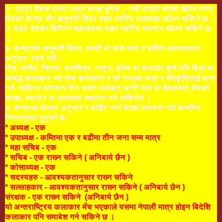
१ - एउटा देशमा एउटा मात्र शाखा हुनेछ । यदी दोस्रो शाखा खोल्न परेमा
मँचको केन्द्र सँग अनुमती लिएर शहर स्तरिय उपशाखा खोल्न सकिने छ ।
२- एउटै देशका बिभिन्न शहरहरुमा शहर स्तरिय च्याप्टर खोल्न सकिने छ
।
३- केन्द्रको अनुमती लिएर, कम्ती मा सात जना र बढीमा आवश्यकता
अनुसार रहने गरी :
गीत, संगीत, न्रित्य, चलचित्र, नाट्य, हाँस्य वा कलाका कुनै पनि बिधा मा
सम्बद्ध कलाकार भए सम्म कलाकार र सो नभएमा कला र सँस्कृतिलाई माया
गर्ने, सक्रिय योगदान दिन सक्ने मध्येबाट छानी भेला वा बैठकबाट मँचको
शाखा, च्याप्टर वा उपशाखा स्थापना गर्न सकिनेछ ।
४- केन्द्रमा बिधान अनुसार र बाहिर नयाँ शाखा स्थापना गर्दा कम्तीमा
निम्नानुसार हुनुपर्ने छ :
* अध्यक्ष - एक
* उपाध्यक्ष - कम्तिमा एक र बढीमा तीन जना सम्म मात्र
* महा सचिब - एक
* सचिब - एक राख्न सकिने ( अनिबार्य छैन )
* कोसाध्यक्ष - एक
* सदस्यहरु - आवश्यकतानुसार राख्न सकिने
* सल्लाहकार - आवश्यकतानुसार राख्न सकिने ( अनिबार्य छैन )
संरक्षक - एक राख्न सकिने (अनिबार्य छैन )
यो अन्तराष्ट्रिय कलाकार मँच भएकाले यसमा नेपाली मात्र होइन बिदेशि
कलाकार पनि समाबेश गर्न सकिने छ ।