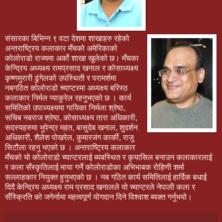
संसारका बिभिन्न ९ वटा देशमा शाखाहरु रहेको
अन्तराष्ट्रिय कलाकार मँचको अमेरिकाको
कोलोराडो राज्यमा अर्को शाखा खुलेको छ। मँचका
केन्द्रिय अध्यक्ष्य रामप्रसाद खनाल र कोसाध्यक्ष्य
कृष्णमुरारी ढुंगेलको उपस्थिती र परामर्शमा
नबगठित कोलोराडो च्याप्टरमा अध्यक्ष्य बरिस्ठ
कलाकार निर्मल प्याकुरेल रहनुभएको छ । कार्य
समितिको उपाध्यक्ष्यमा गायिका निर्मला श्रेष्ठ,
सचिब नबराज श्रेष्ठ, कोसाध्यक्ष्य तारा अधिकारी,
सदस्यहरुमा भुपेन्द्र महत, बासुदेब खनाल, शुदर्शन
अधिकारी, शैलेश पोखरेल, कुमारजंग कार्की, राजु
सिटौला रहनु भएको छ । अन्तराष्ट्रिय कलाकार
मँचको यो कोलोराडो च्याप्टरलाई ब्यबस्थित र कृयासिल बनाउन कलाकारलाई
र कला सँस्कृतिलाई माया गर्ने कोलोराडोका अभिभाबक रोहिणी शर्मा
सल्लाहकार नियुक्त हुनुभएको छ । नब गठित कार्य समितिलाई हार्दिक बधाई
दिदै केन्द्रिय अध्यक्ष्य राम प्रसाद खनालले यो च्याप्टरले नेपाली कला र
सँस्क्रिति को जगेर्नामा महत्वपूर्ण योगदान दिने विश्वाश ब्यक्त गर्नुभयो।