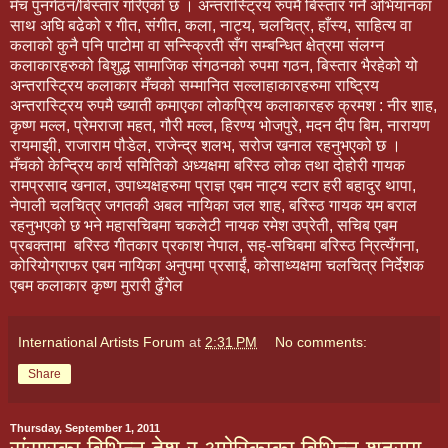
मँच पुनर्गठन/बिस्तार गरिएको छ । अन्तरास्ट्रिय रुपमै बिस्तार गर्ने अभियानका
साथ अघि बढेको र गीत, संगीत, कला, नाट्य, चलचित्र, हाँस्य, साहित्य वा
कलाको कुनै पनि पाटोमा वा सन्स्क्रिती सँग सम्बन्धित क्षेत्रमा संलग्न
कलाकारहरुको बिशुद्ध सामाजिक संगठनको रुपमा गठन, बिस्तार भैरहेको यो
अन्तरास्ट्रिय कलाकार मँचको सम्मानित सल्लाहाकारहरुमा राष्ट्रिय
अन्तरास्ट्रिय रुपमै ख्याती कमाएका लोकप्रिय कलाकारहरु क्रमश : नीर शाह,
कृष्ण मल्ल, प्रेमराजा महत, गौरी मल्ल, हिरण्य भोजपुरे, मदन दीप बिम, नारायण
रायमाझी, राजाराम पौडेल, राजेन्द्र शलभ, सरोज खनाल रहनुभएको छ ।
मँचको केन्द्रिय कार्य समितिको अध्यक्षमा बरिस्ठ लोक तथा दोहोरी गायक
रामप्रसाद खनाल, उपाध्यक्षहरुमा प्राज्ञ एबम नाट्य स्टार हरी बहादुर थापा,
नेपाली चलचित्र जगतकी अबल नायिका जल शाह, बरिस्ठ गायक यम बराल
रहनुभएको छ भने महासचिबमा चकलेटी नायक रमेश उप्रेती, सचिब एबम
प्रबक्तामा बरिस्ठ गीतकार प्रकाश नेपाल, सह-सचिबमा बरिस्ठ न्रित्यँगना,
कोरियोग्राफर एबम नायिका अनुपमा प्रसाईं, कोसाध्यक्षमा चलचित्र निर्देशक
एबम कलाकार कृष्ण मुरारी ढुँगेल
International Artists Forum
at
2:31 PM
No comments:
Share
Thursday, September 1, 2011