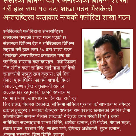
संसारका बिभिन्न देश र अमेरिकाका बिभिन्न शहरमा
गरी हाल सम्म १० वटा शाखा गठन भैसकेको
अन्तराष्ट्रिय कलाकार मन्चको फ्लोरिडा शाखा गठन
अमेरिकाको फ्लोरिडामा अन्तराष्ट्रिय
कलाकार मन्चको शाखा गठन भएको छ।
संसारका बिभिन्न देश र अमेरिकाका बिभिन्न
शहरमा गरी हाल सम्म १० वटा शाखा गठन
भैसकेको अन्तराष्ट्रिय कलाकार मन्च को
फ्लोरिडा शाखामा कलाकारहरु, फ्लोरिडाका
गीत संगीत कला साहित्य लाई माया गर्ने देखी
समाजसेबी प्रबुद्ध सम्म क्रमस : पूर्व मिस
नेपाल पुनम घिमिरे, डा धर्म आचार्य, बिमल
नेपाल, कृष्ण श्रेष्ठ र चुडामणी खनाल
सल्लाहकार रहनुभएको छ भने अध्यक्ष्य मा
धन मान थापा, उपाध्यक्ष्य मा देब राइ, राजेन्द्र
सिंह राउत, बिकास देबकोटा, सचिबमा मोनिका प्रधान, कोसाध्यक्ष्य मा नगेन्द्र
ढकाल हुनुहुन्छ। मन्चका केन्द्रिय अध्यक्ष्य राम प्रसाद खनालको उपस्थितीमा
ओर्ल्यान्डोमा सम्पन्न भेलाले शाखाको नेत्रित्व चयन गरेको थियो। कार्य
समितिका सदस्यहरुमा शान्ता घिमिरे, अशोक खनाल, हरी पौडेल, गोपाल भट्ट,
तकत रावल, प्रभात सिंह, साधना शर्मा, दीपेन्द्र अधीकारी, भुवन खनाल,
अन्जना डङ्गोल, बिष्णु घिमिरे, सुभाश