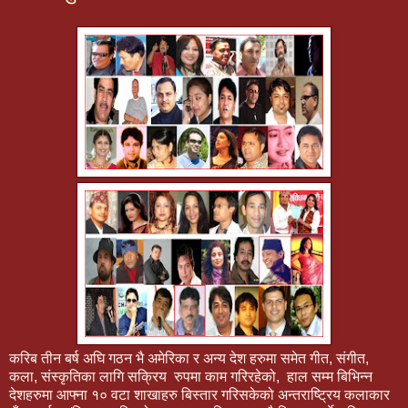
करिब तीन बर्ष अघि गठन भै अमेरिका र अन्य देश हरुमा समेत गीत, संगीत,
कला, संस्कृतिका लागि सक्रिय रुपमा काम गरिरहेको, हाल सम्म बिभिन्न
देशहरुमा आफ्ना १० वटा शाखाहरु बिस्तार गरिसकेको अन्तराष्ट्रिय कलाकार