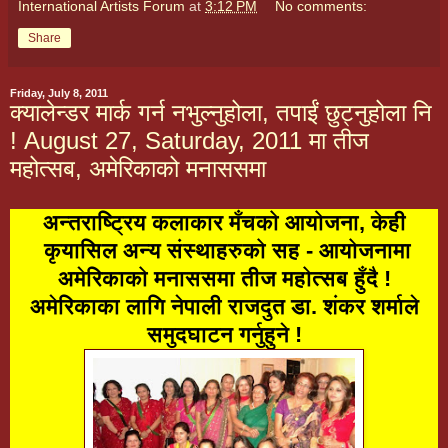
International Artists Forum
at
3:12 PM
No comments:
Share
Friday, July 8, 2011
क्यालेन्डर मार्क गर्न नभुल्नुहोला, तपाईं छुट्नुहोला नि
! August 27, Saturday, 2011 मा तीज
महोत्सब, अमेरिकाको मनाससमा
अन्तराष्ट्रिय कलाकार मँचको आयोजना, केही
कृयासिल अन्य संस्थाहरुको
सह
- आयोजनामा
अमेरिकाको मनाससमा तीज महोत्सब हुँदै !
अमेरिकाका लागि नेपाली राजदुत डा. शंकर शर्माले
समुदघाटन गर्नुहुने !