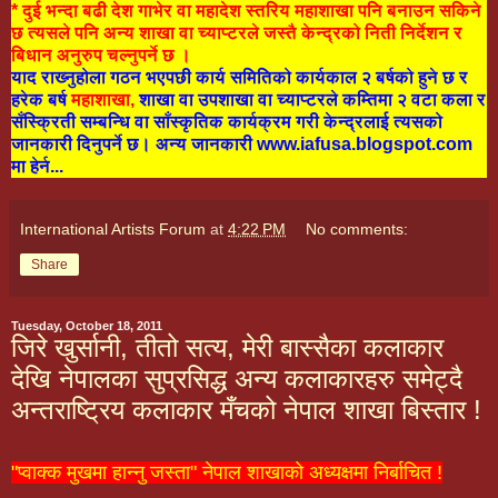
* दुई भन्दा बढी देश गाभेर वा महादेश स्तरिय महाशाखा पनि बनाउन सकिने
छ त्यसले पनि अन्य शाखा वा च्याप्टरले जस्तै केन्द्रको निती निर्देशन र
बिधान अनुरुप चल्नुपर्ने छ ।
याद राख्नुहोला गठन भएपछी कार्य समितिको कार्यकाल २ बर्षको हुने छ र
हरेक बर्ष
महाशाखा,
शाखा वा उपशाखा वा च्याप्टरले कम्तिमा २ वटा कला र
सँस्क्रिती सम्बन्धि वा साँस्कृतिक कार्यक्रम गरी केन्द्रलाई त्यसको
जानकारी दिनुपर्ने छ। अन्य जानकारी www.iafusa.blogspot.com
मा हेर्न...
International Artists Forum
at
4:22 PM
No comments:
Share
Tuesday, October 18, 2011
जिरे खुर्सानी, तीतो सत्य, मेरी बास्सैका कलाकार
देखि नेपालका सुप्रसिद्ध अन्य कलाकारहरु समेट्दै
अन्तराष्ट्रिय कलाकार मँचको नेपाल शाखा बिस्तार !
"प्वाक्क मुखमा हान्नु जस्ता" नेपाल शाखाको अध्यक्षमा निर्बाचित !