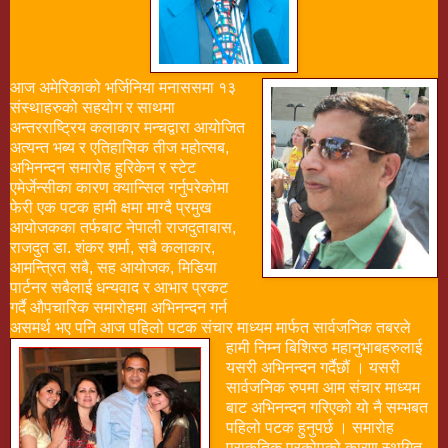
आज अमेरिकाको भर्जिनिया मनाससमा १३
संस्थाहरुको सहयोग र साथमा
अन्तरराष्ट्रिय कलाकार मन्चद्वारा आयोजित
अत्यन्त भब्य र एतिहासिक तीज महोत्सब,
अभिनन्दन समारोह हुरिकेन र स्टेट
एमेर्जेन्सीका कारण क्यान्सिल गर्नुपरेकोमा
फेरी एक पटक हामी क्षमा माग्दै प्रमुख
आयोजकका तर्फबाट नेपाली राजदुताबास,
राजदुत डा. शंकर शर्मा, सबै कलाकार,
आमन्त्रित सबै, सह आयोजक, मिडिया
पार्टनर सबैलाई धन्यवाद र आभार प्रकट
गर्दै औपचारिक समारोहमा अभिनन्दन गर्न
असमर्थ भए पनि आज पहिलो पटक संचार माध्यम
मार्फत सार्वजनिक तबरले
हामी निम्न बिशिस्ठ महानुभाबहरुलाई
यसरी अभिनन्दन गर्दैछौं । यसरी
सार्वजनिक रुपमा आम संचार माध्यम
बाट अभिनन्दन गरिएको यो नै सम्भबत
पहिलो पटक हुनुपर्छ । समारोह
प्राकृतिक प्रकोपको कारण स्थगित