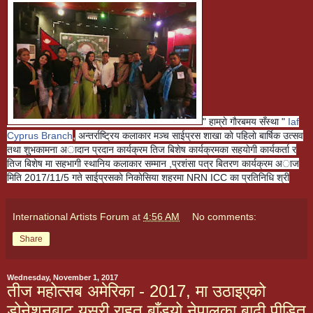
" हाम्राे गाैरबमय सँस्था "
Iaf
,
Cyprus Branch
अन्तर्राष्ट्रिय कलाकार मञ्च साईप्रस
शाखा
काे पहिलाे बार्षिक उत्सव
तथा शुभकामना अादान प्रदान कार्यक्रम तिज बिशेष कार्यक्रमका सहयाेगी कार्यकर्ता र
तिज बिशेष मा सहभागी स्थानिय कलाकार सम्मान ,प्रशंसा पत्र बितरण कार्यक्रम अाज
मिति 2017/11/5 गते साईप्रसकाे निकाेसिया शहरमा NRN ICC का प्रतिनिधि श्री
International Artists Forum
at
4:56 AM
No comments:
Share
Wednesday, November 1, 2017
तीज महोत्सब अमेरिका - 2017, मा उठाइएको
डोनेशनबाट यसरी राहत बाँड्यो नेपालका बाढी पीडित