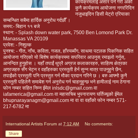
कार्यक्रमलाई असार पर्ने गरी अर्को
कुनै कार्यक्रम आयोजना नगररिदिन
नजुधाइदिन डिसी मेट्रो एरियाका
सम्बन्धित सबैमा हार्दिक अनुरोध गर्दछौँ ।
समय:- बिहान ११ बजे
स्थान: - Splash down water park, 7500 Ben Lomond Park Dr.
Manassas VA 20109
प्रवेश: - निशुल्क
पुनश्च: - गीत, नाँच, कविता, गजल, हाँस्यब्यँग, साथमा पटलक पिकनिक सहित
आयोजना गरिएको यो बिशेष कार्यक्रममा सपरिवार आउनुस् रमाइलो गर्नुस्,
आनन्दित हुनुहोस । यहाँ तपाईं थुप्रै अग्रज कलाकारहरु, साहित्य क्षेत्रका
अग्रजहरु सँग भेट्न र वहाँहरुका प्रस्तुती हेर्न सुन्न मात्र पाउनुहुने छैन,
तपाईंको प्रस्तुती पनि प्रस्तुत गर्न मौका प्रदान गरिने छ । बरु आफ्नो कुनै
प्रस्तुती पहिलेनै समाबेश गर्न अनुरोध गर्न चाहनुहुन्छ भने हामीलाई नाम ठेगाना
फोन नम्बर सहित निम्न ईमेल inlsdc@gmail.com वा
iafamerica@gmail.com वा महासचिब भुपनारायण घर्तिज्यूको ईमेल
bhupnarayanagm@gmail.com मा वा वा वहाँको फोन नम्बर 571-
217-6782 मा
International Artists Forum
at
7:12 AM
No comments:
Share