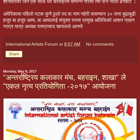
शनिवारका दिन एक साथ धेरै कार्यक्रम सम्पन्न गरियो त्यो पनि नौलो ढंगबाट ।
अमेरिकामा पहिलो पटक कुनै ठुलो पद वा नाम नहेरी ससम्मान २० जना बुढाबुढी
हजुर बा हजुर आमा, बा आमालाई संयुक्त रुपमा प्रमुख अतिथिको आशन ग्रहण
गराएर मात्र अध्यक्ष रामप्रसाद खनालले आफ्नो
International Artists Forum
at
9:57 AM
No comments:
Share
Monday, May 8, 2017
"अन्तर्राष्ट्रिय कलाकार मंच, बहराइन, शाखा" ले
"एकल नृत्य प्रतियोगिता -२०१७" आयोजना