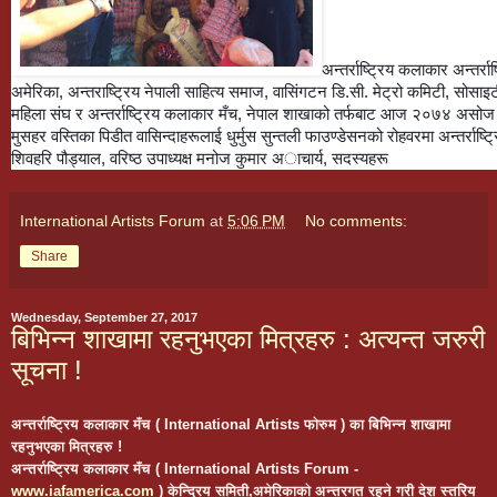
अन्तर्राष्ट्रिय कलाकार
अन्तर्र
अमेरिका
, अन्तराष्ट्रिय नेपाली साहित्य समाज, वासिंगटन डि.सी. मेट्रो कमिटी,
सोसाइट
महिला संघ
र अन्तर्राष्ट्रिय कलाकार
मँच
, नेपाल शाखाको तर्फबाट आज २०७४ असोज २
मुसहर वस्तिका पिडीत वासिन्दाहरूलाई धुर्मुस सुन्तली फाउण्डेसनको रोहवरमा अन्तर्राष
शिवहरि पौड्याल, वरिष्ठ उपाध्यक्ष मनोज कुमार अाचार्य, सदस्यहरू
International Artists Forum
at
5:06 PM
No comments:
Share
Wednesday, September 27, 2017
बिभिन्न शाखामा रहनुभएका मित्रहरु : अत्यन्त जरुरी
सूचना !
अन्तर्राष्ट्रिय कलाकार मँच ( International Artists फोरुम ) का बिभिन्न शाखामा
रहनुभएका मित्रहरु !
अन्तर्राष्ट्रिय कलाकार मँच ( International Artists Forum -
www.iafamerica.com
) केन्द्रिय समिती,अमेरिकाको अन्तरगत रहने गरी देश स्तरिय