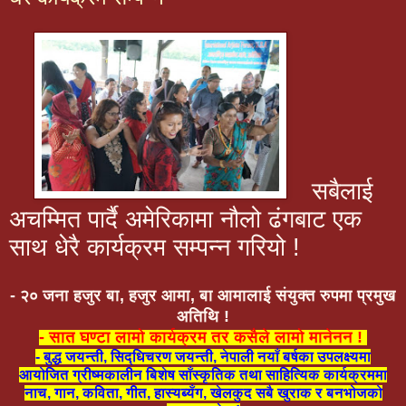
सबैलाई
अचम्मित पार्दै अमेरिकामा नौलो ढंगबाट एक
साथ धेरै कार्यक्रम सम्पन्न गरियो !
- २० जना हजुर बा, हजुर आमा, बा आमालाई संयुक्त रुपमा प्रमुख
अतिथि !
- सात घण्टा लामो कार्यक्रम तर कसैले लामो मानेनन !
- बुद्ध जयन्ती, सिद्धिचरण जयन्ती, नेपाली नयाँ बर्षका उपलक्ष्यमा
आयोजित ग्रीष्मकालीन बिशेष साँस्कृतिक तथा साहित्यिक कार्यक्रममा
नाच, गान, कविता, गीत, हास्यब्यँग, खेलकुद सबै खुराक र बनभोजको