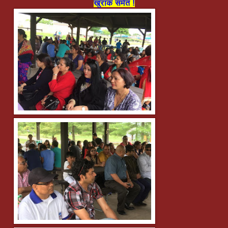
खुराक समेत !