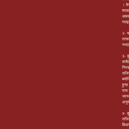
। के
शाखा
आबस्
गराइ
२- य
तत्क
नभएक
३- क
कसैल
निस्
राजि
बमोज
हुन्
पास 
जानक
अनुम
४- क
राजिन
बिधा