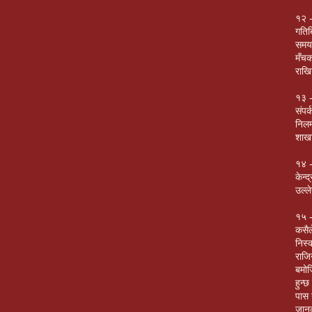
१२ -
गतिब
समयम
मँचक
राखि
१३ -
संपर
निलम
शाखा
१४ -
केन्
उल्ल
१५ -
कसैल
निस्
राजि
बमोज
हुन्
पास 
जानक