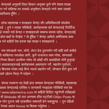
 केन्द्रको अनुमती लिएर बिधान अनुसार कुनै पनि देशमा शाखा
तार गर्न सकिन्छ तर यसको अनुमोदन केन्द्रले नगरे सम्म उसको
ारिकता हुँदैन ।
 हरेक महाशाखा र शाखाहरु केन्द्र सँग अफिसियल्ली संपर्कमा
पर्छ । हुने र भएका गतिबिधी, कार्यक्रमका बारे केन्द्रलाई रिपोर्टिङ
पर्छ जसले गर्दा केन्द्र र शाखाहरुको सम्बन्ध कायम रहोस, केन्द्रलाई
 होस कहाँ के भैरहेछ ? के हुँदैछ ? केन्द्र आफैले अमेरिकामा काम
े छ भने बाहिरी देश हरुमा महा शाखा र शाखाहरुले ।
 यस संस्थाको नाम, लोगो, लेटर हेड दुरुपयोग गरी कहिं कतै कसैले
ो ब्यक्तिगत स्वार्थका लागि, कुनै नाजायज काम गरेमा, संस्थाको
 नियम बिधान उल्लँघन गरेमा जो कोही पनि कार्वाहीको भोगी हुनुपर्छ
 कलाकारहरुलाई कार्यक्रममा आमन्त्रण गर्ने, सहयोग पुर्याउने,
बिपतमा परेका लाई बिना स्वार्थ सहयोग गर्ने, योगदान दिने कुरा भने
ाको उद्देस्य भित्र नै पर्दछन ।
 संस्था स्थापना भए देखी हाल सम्मका केन्द्रका गतिबिधी, महाशाखा
खाका केन्द्रलाई प्रेसित र जानकारी गराइएका गतिबिधी यस वेब
ट www.iafamerica.com मा कहिलै डिलिट नहुनेगरी राखिएको
योे Website को तल अन्त्यमा दाँया पट्टीको Older Posts मा
क गरेर पुराना सबै प्रकाशित सामाग्री हेर्न सक्नुहुन्छ । पुन पहिलो
य पेजमा आउन Home मा क्लिक गर्नुहोला ।