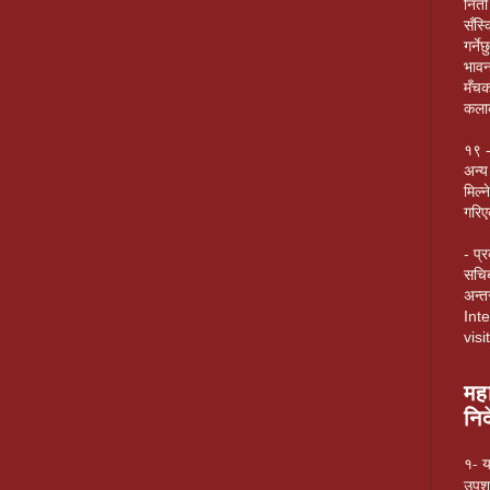
निती 
सँस्क
गर्न
भावन
मँचक
कलाक
१९ -
अन्य
मिल्
गरि
- प्
सचिब
अन्तर
Int
vis
मह
निर
१- य
उपशा