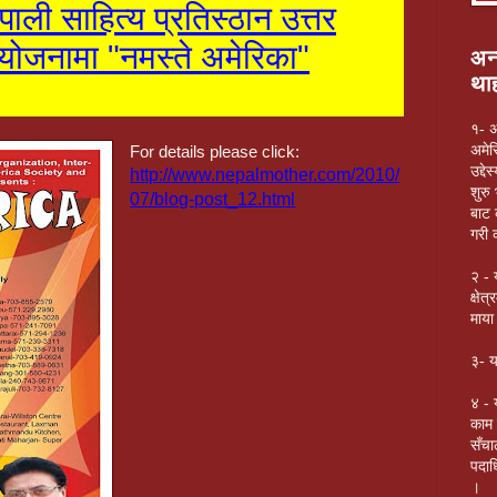
पाली साहित्य प्रतिस्ठान उत्तर
ोजनामा "नमस्ते अमेरिका"
अन्
थाह
१- अ
अमेर
For details please click:
उद्द
http://www.nepalmother.com/2010/
शुरु
07/blog-post_12.html
बाट 
गरी 
२ - 
क्षे
माया
३- य
४ - 
काम 
सँचा
पदाध
।