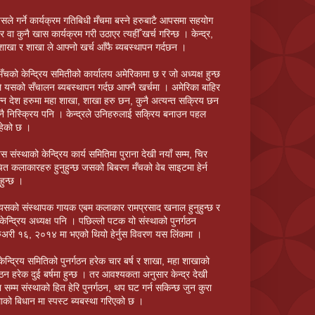
सले गर्ने कार्यक्रम गतिबिधी मँचमा बस्ने हरुबाटै आपसमा सहयोग
र वा कुनै खास कार्यक्रम गरी उठाएर त्यहीँ खर्च गरिन्छ । केन्द्र,
शाखा र शाखा ले आफ्नो खर्च आँफै ब्यबस्थापन गर्दछन ।
मँचको केन्द्रिय समितीको कार्यालय अमेरिकामा छ र जो अध्यक्ष हुन्छ
 यसको सँचालन ब्यबस्थापन गर्दछ आफ्नै खर्चमा । अमेरिका बाहिर
न्न देश हरुमा महा शाखा, शाखा हरु छन, कुनै अत्यन्त सक्रिय छन
नै निस्क्रिय पनि । केन्द्रले उनिहरुलाई सक्रिय बनाउन पहल
हेको छ ।
स संस्थाको केन्द्रिय कार्य समितिमा पुराना देखी नयाँ सम्म, चिर
ित कलाकारहरु हुनुहुन्छ जसको बिबरण मँचको वेब साइटमा हेर्न
हुन्छ ।
यसको संस्थापक गायक एबम कलाकार रामप्रसाद खनाल हुनुहुन्छ र
केन्द्रिय अध्यक्ष पनि । पछिल्लो पटक यो संस्थाको पुनर्गठन
रुअरी १६, २०१४ मा भएको थियो हेर्नुस विवरण यस लिंकमा ।
केन्द्रिय समितिको पुनर्गठन हरेक चार बर्ष र शाखा, महा शाखाको
्गठन हरेक दुई बर्षमा हुन्छ । तर आवश्यकता अनुसार केन्द्र देखी
 सम्म संस्थाको हित हेरि पुनर्गठन, थप घट गर्न सकिन्छ जुन कुरा
थाको बिधान मा स्पस्ट ब्यबस्था गरिएको छ ।