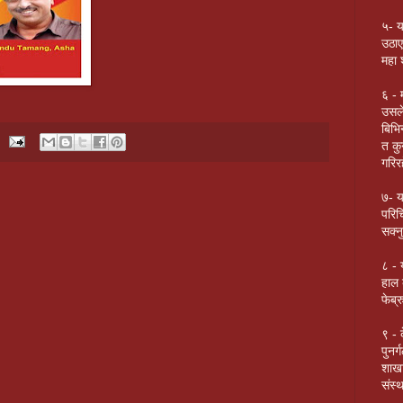
५- य
उठाए
महा 
६ - 
उसले
बिभि
त कु
गरिर
७- य
परिच
सक्नु
८ - 
हाल 
फेब्
९ - 
पुनर
शाखा
संस्