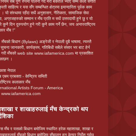
नियम सबै पूर्ण रुपमा पालना गर्दै मेरो बर्कतले भ्याए सम्म कला संगीत
्रिती साहित्य र यस सँग सम्बन्धित क्षेत्रमा इमान्दारिता पूर्वक काम
ेछु । यो संस्थामा रहँदा सधैं अनुशासन, नैतिकता, सामाजिक सेवा
ा, अग्रजहरुको सम्मान र मँच प्रति म सधैं उत्तरदायी हुने छु र यो
ो कुनै दिन दुरुपयोग हुने गरी कुनै काम गर्ने छैन, जय अन्तरराष्ट्रिय
ार मँच !"
 मँचको बिधान (Bylaws) अङ्रेजी र नेपाली दुबै भाषामा, त्यस्तै
 सुचना जानकारी, कार्यक्रम, गतिबिधी सबैले संसार भर बाट हेर्न
ने गरी मँचको web site www.iafamerica.com मा प्रकाशित
एकाछन ।
रकाश नेपाल
 एबम प्रबक्ता - केन्द्रिय समिती
्राष्ट्रिय कलाकार मँच
ernational Artists Forum - America
it www.iafamerica.com
ाशाखा र शाखाहरुलाई मँच केन्द्रको थप
्देशिका
स मँच र यसको बिधान बमोजिम स्थापित हरेक महाशाखा, शाखा र
खाहरुलाई मँचको बिधान बमोजिम सँचालन हुन केन्द्र निर्देश गर्दछ