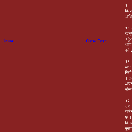
१० -
बिस्
आधिक
११ -
रहनु
गर्नु
Home
Older Post
थाहा
गर्न
११ -
आफ्न
निती
। तर
आपत 
संस्थ
१२ -
र शा
साई
छ । 
क्लि
मुख्