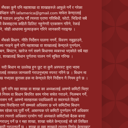
 मँचका कुनै पनि महाशाखा वा शाखाहरुले आफुले गर्ने र गरेका
िधिहरु पनि iafamerica@gmail.com मार्फत केन्द्रलाई
ै पठाउन अनुरोध गर्दै त्यस्ता प्राप्त गतिबिधी, फोटो, भिडियो सबै
ो वेबसाइटमा कहिलै डिलिट नहुनेगरी प्रकाशन गरिने, रेकर्ड
ने, सोही आधारमा मुल्याङ्कन गरिने जानकारी गराइन्छ ।
 मँचको बिधान, नीति निर्देशन पालना नगर्ने, विवरण नबुझाउने,
्कमा नरहने कुनै पनि महाशाखा वा शाखालाई केन्द्रले पुनर्गठन,
्बन, बिघटन, खारेज गर्न सक्ने बिधानमा ब्यबस्था भएकोले सबै महा
, शाखालाई बिधान पूर्णतया पालन गर्न सूचित गरिन्छ ।
 यदी बिधान मा उल्लेख हुन छुट वा कुनै अस्पस्ट कुरा भएमा
द्रलाई तत्काल जानकारी गराउनुभएमा स्पस्ट गरिने छ । बिधान मा
ेख नभएका कुराका हक मा केन्द्रले दिने निर्देशन नै नियम हुने छ ।
 कुनै पनि महा शाखा वा शाखा का अध्यक्षलाई आफ्नो कमिटी भित्र
े नियम वा बिधान बिपरित काम गरेमा सचेत गराउने, निलम्बन गर्ने,
कासन गर्ने, आफ्नो मातहतका पदाधिकारी वा सदस्यले दिएको
नामा स्विक्रित गर्ने सम्मको अधिकार छ भने कमिटीमा बिधान
िम रहेका पद पुर्ती गर्ने, आबस्यक परे कमिटी पुनर्गठन गर्ने अधिकार
छ तर त्यस्तो अधिकार प्रयोग गर्दा अध्यक्षले कमिटीको बैठक बस्दा
गराउनु पर्ने छ र महा शाखा, शाखा सबैले केन्द्रलाई सो को लिखित
ारी गराउनुपर्ने छ । शाखा वा महा शाखाले त्यस्ता निर्णय केन्द्रबाट