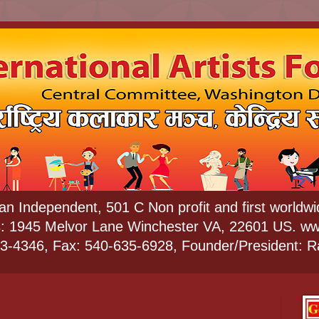
 an Independent, 501 C Non profit and first worldwid
s: 1945 Melvor Lane Winchester VA, 22601 US. ww
73-4346, Fax: 540-635-6928, Founder/President: 