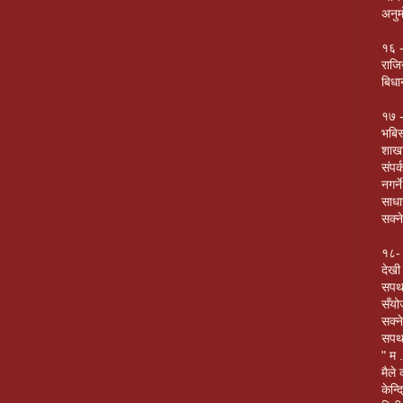
अनुम
१६ -
राजिन
बिधा
१७ -
भबिस
शाखा
संपर
नगर्न
साधा
सक्न
१८- अ
देखी
सपथ 
सँयो
सक्न
सपथक
" म 
मैले
केन्