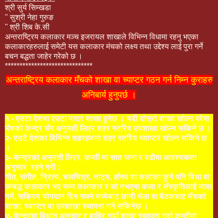
श्री सुर्य सिम्खडा
'' सुश्री नेहा गुरुङ
'' श्री शिब के.सी
अन्तराष्ट्रिय कलाकार मञ्च इजरायल शाखाले विभिन्न विधामा रहनु भएका
कलाकारहरुलाई समेटी यस कलाकार मंचको लक्ष्य तथा उद्देश्य लाई पुरा गर्ने
बचन बद्धता जाहेर गरेको छ ।
******************************
अन्तराष्ट्रिय कलाकार मँचको शाखा वा च्याप्टर गठन गर्न निम्न कुराहरु
अनिबार्य हुनुपर्छ ।
१ - एउटा देशमा एउटा मात्र शाखा हुनेछ । यदी दोस्रो शाखा खोल्न परेमा
मँचको केन्द्र सँग अनुमती लिएर शहर स्तरिय उपशाखा खोल्न सकिने छ ।
२- एउटै देशका बिभिन्न शहरहरुमा शहर स्तरिय च्याप्टर खोल्न सकिने छ
।
३- केन्द्रको अनुमती लिएर, कम्ती मा सात जना र बढीमा आवश्यकता
अनुसार रहने गरी :
गीत, संगीत, न्रित्य, चलचित्र, नाट्य, हाँस्य वा कलाका कुनै पनि बिधा मा
सम्बद्ध कलाकार भए सम्म कलाकार र सो नभएमा कला र सँस्कृतिलाई माया
गर्ने, सक्रिय योगदान दिन सक्ने मध्येबाट छानी भेला वा बैठकबाट मँचको
शाखा, च्याप्टर वा उपशाखा स्थापना गर्न सकिनेछ ।
४- केन्द्रमा बिधान अनुसार र बाहिर नयाँ शाखा स्थापना गर्दा कम्तीमा