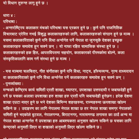
यो विधान तुरुन्त लागू हुने छ ।
धारा ४ :
परिभाषा :
- अन्तर्राष्ट्रिय कलाकार मंचको परिभाषा यस प्रकार हुने छ : कुनै पनि राजनितिक
विचारबाट प्रेरित नभई विशुद्ध कलाकारहरुको लागि, कलाकारहरुको संगठन हुने छ मञ्च ।
यसमा कलाकारिताको कुनै पनि विधा अर्न्तर्गत पर्ने नेपाल वा जुनसुकै देशका इच्छुक
कलाकारहरु समावेश हुन सक्ने छन् । यो नाफा रहित सामाजिक संस्था हुने छ ।
कलाकारहरुको हक हित, आपतविपतमा सहयोग, कलाकारको पीरमर्कामा बोल्ने, कला
संस्कृतिकालागि काम गर्ने संस्था हुने छ मञ्च ।
- यस मञ्चमा चलचित्र, गीत संगीतका कुनै पनि विधा, नाट्य, हाँस्यव्यग्य, नृत्य वाध्यवादन
वा कलाकारिताको कुनै पनि विधा अर्न्तर्गत पर्ने कलाकारहरु समावेश हुन सक्ने छन् ।
- पुनर्व्याख्या :
मन्चको केन्द्रिय कार्य समिती प्रती शाखा, च्याप्टर, उपशाखा उत्तरदायी र जबाफदेही हुनै
पर्ने छ यसका अलावा उपशाखा हरु शाखा हरु प्रती पनि जबाफदेही हुनेछन। हरेक देशमा
शाखा एउटा मात्र हुने छ भने देशका बिभिन्न शहरहरुमा, राज्यहरुमा ऊपशाखा खोल्न
सकिने छ । उदाहरण का लागि नेपालमा नेपाल शाखा छ तर नेपाल शाखा समग्र नेपालको
समिती हुने भएकोले बुटवल, नेपालगन्ज, बिराटनगर्, नारायणगढ लगायत का ठाउँ अन्य मा
नेपाल शाखा अन्तर्गत नै उपशाखा हरु आबश्यकता अनुसार खोल्न सकिने छ यसका लागि
केन्द्रको अनुमती लिएर वा शखाको अनुमती लिएर खोल्न सकिने छ।