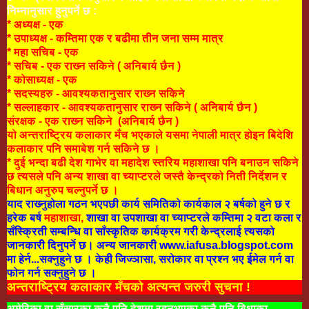
निम्नानुसार हुनुपर्ने छ :
* अध्यक्ष - एक
* उपाध्यक्ष - कम्तिमा एक र बढीमा तीन जना सम्म मात्र
* महा सचिब - एक
* सचिब - एक राख्न सकिने ( अनिबार्य छैन )
* कोसाध्यक्ष - एक
* सदस्यहरु - आवश्यकतानुसार राख्न सकिने
* सल्लाहकार - आवश्यकतानुसार राख्न सकिने ( अनिबार्य छैन )
संरक्षक - एक राख्न सकिने (अनिबार्य छैन )
यो अन्तराष्ट्रिय कलाकार मँच भएकाले यसमा नेपाली मात्र होइन बिदेशि
कलाकार पनि समाबेश गर्न सकिने छ ।
* दुई भन्दा बढी देश गाभेर वा महादेश स्तरिय महाशाखा पनि बनाउन सकिने
छ त्यसले पनि अन्य शाखा वा च्याप्टरले जस्तै केन्द्रको निती निर्देशन र
बिधान अनुरुप चल्नुपर्ने छ ।
याद राख्नुहोला गठन भएपछी कार्य समितिको कार्यकाल २ बर्षको हुने छ र
हरेक बर्ष
महाशाखा,
शाखा वा उपशाखा वा च्याप्टरले कम्तिमा २ वटा कला र
सँस्क्रिती सम्बन्धि वा साँस्कृतिक कार्यक्रम गरी केन्द्रलाई त्यसको
जानकारी दिनुपर्ने छ। अन्य जानकारी www.iafusa.blogspot.com
मा हेर्न...
सक्नुहुने छ । केही जिज्ञासा, सरोकार वा प्रश्न भए ईमेल गर्न वा
फोन गर्न सक्नुहुने छ ।
अन्तराष्ट्रिय कलाकार मँचको अत्यन्त जरुरी सुचना !
अमेरिका वा सँसारका कुनै पनि देशमा रहनुभएका कुनै पनि बिधाका