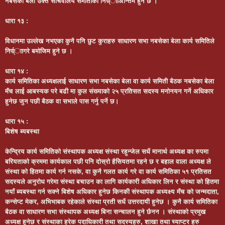
नबसेका बेला उक्त सचिवालय समतिकिो निर्ण्र्ााअन्तिम हुने छ ।
धारा १३
:
विधानमा उल्लेख नभएका कुनै पनि छुट कुराहरु साधारण सभा नबसेका बेला कार्य समितिले
निर्ण्र्ाागरे बमोजिम हुने छ ।
धारा १४ :
कार्य समितिका अध्यक्षलाई साधारण सभा नबसेका बेला वा कार्य समिती बैठक नबसेका बेला
मँच लाई आबस्यक परे बढी मा कुल संख्याको २५ प्रतिसत सदस्य मनोनयन गर्ने अधिकार
हुनेछ जुन पछी बैठक वा सभाले पास गर्नु पर्ने छ।
धारा १५ :
बिशेष ब्यबस्था
केन्द्रिय कार्य समितिको संस्थापक अध्यक्ष संस्था रहुन्जेल सधैं मानार्थ अध्यक्ष का रुपमा
बरियताको क्रममा कार्यकाल पछी पनि दोस्रो हैसियतमा रहने छ र बहाल वाला अध्यक्ष ले
संस्था को हितमा कार्य गर्न नसके, वा कुनै गलत कार्य गरे वा कार्य समितिका ५१ प्रतिसत
सदस्यले अनुरोध गरेमा संस्था बचाउन का लागि कार्यकारी अधिकार लिन र संस्था को हितमा
नयाँ ब्यबस्था गर्न सक्ने बिशेष अधिकार हुनेछ किनकी संस्थापक अध्यक्ष्य मँच को जन्मदाता,
कन्सेप्ट मेकर, अभिभाबक रहेकाले संस्था प्रती सधैं उत्तरदायी हुनेछ । कुनै कार्य समितिका
बैठक वा साधारण सभा संस्थापक अध्यक्ष बिना सन्चालन हुने छैनन । संस्थाको प्रमुख
अध्यक्ष हुनेछ र संस्थाका हरेक पदाधिकारी तथा सदस्यहरु, शाखा तथा च्याप्टर हरु