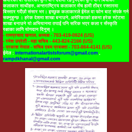
कलाकार साथीहरु,
अन्तराष्ट्रिय कलाकार मँच हामी तीब्र रफ्तारमा
बिस्तार गर्दैछौ संसार भर। इच्छुक कलाकारले ईमेल वा फोन बाट संपर्क गर्न
सक्नुहुन्छ । हरेक देशमा शाखा बनाउने, अमेरिकाको हकमा हरेक स्टेटमा
शाखा बनाउने यो अभियान
मा
तपाईं पनि सरिक भएर कला र सँस्कृति
रक्षाका लागि योगदान दिनुस् ।
- रामप्रसाद खनाल, अध्यक्ष - 703-419-0924 (US)
- रमेश उप्रेती - महा सचिब - 443-824-2166
(US)
- प्रकाश नेपाल - सचिब एबम प्रबक्ता - 703-864-4141
(US)
ईमेल :
internationalartistsforum@gmail.com
,
rampdkhanal@gmail.com