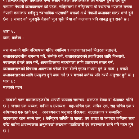
यो अन्तरराष्ट्रिय कलाकार मन्च संसार भरिका कलाकारहरु को संगठन हुनेछ तर शुरु
चरणमा नेपाली कलाकारहरु को पहल, सक्रियता र नेत्रित्वमा यो स्थापना भएकाले यसमा
नेपाली कलाकार बढीहुनु स्वाभाबिक भएतापनि यसको अर्थ नेपाली कलाकार मात्र भन्ने हुने
छैन । संसार को जुनसुकै देशको जुन सुकै बिधा को कलाकार पनि आबद्ध हुन सक्ने छ।
धारा ५ :
काम, कर्तव्य :
यस मञ्चको माथि परिभाषामा भनिए बमोजिम र कलाकारहरुको मित्रता बढाउने,
कलाकारहरुबीच समन्वय गर्ने, संर्म्पर्क गर्ने, कलाकारहरुको हकहितका लागि निस्वार्थ,
स्वतन्त्र ढंगले काम गर्ने, आपतविपतमा सहयोगका लागि वातावरण तयार गर्ने,
कलाकारहरुको विषयमा आवस्यक परेको बेला बोल्ने एउटा माध्यम हुने छ मञ्च । यसले
कलाकारहरुका लागि उपयुक्त हुने काम गर्ने छ र यसको कर्तव्य पनि त्यसै अनुसार हुने छ ।
धारा ६ :
मञ्चको गठन
- मञ्चको गठन कलाकारहरुबीच आपसी सल्लाह समन्वय, छलफल वैठक वा भेलाबाट गरिने
छ । जसमा एक अध्यक्ष, बढीमा ५ उपाध्यक्ष , महा-सचिव एक, सचिव एक, सह सचिब एक र
कोषाध्यक्ष एक रहने छन् । आवस्यकता अनुसार सँरक्ष्यक, सल्लाहकार र सम्मानित
सदस्यहरु रहन सक्ने छन् । केन्द्रिय समिति वा शाखा, उप शाखा वा च्याप्टर कम्तिमा सात
देखि बढीमा आवस्यकता अनुसारको संख्यामा पदाधिकारी एवं सदस्यहरु रहने गरि गठन हुने
छ ।