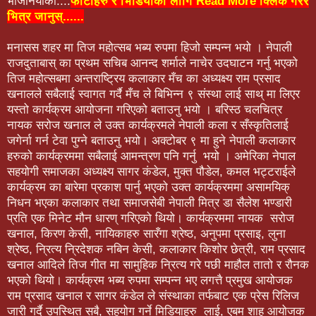
भर्जिनियाको....
फोटोहरु र भिडियोको लागि Read More क्लिक गरेर
भित्र जानुस्......
मनासस शहर मा तिज महोत्सब भब्य रुपमा हिजो सम्पन्न भयो । नेपाली
राजदुताबास् का प्रथम सचिब आनन्द शर्माले नाचेर उदघाटन गर्नु भएको
तिज महोत्सबमा अन्तराष्ट्रिय कलाकार मँच का अध्यक्ष्य राम प्रसाद
खनालले सबैलाई स्वागत गर्दै मँच ले बिभिन्न ९ संस्था लाई साथ् मा लिएर
यस्तो कार्यक्रम आयोजना गरिएको बताउनु भयो । बरिस्ठ चलचित्र
नायक सरोज खनाल ले उक्त कार्यक्रमले नेपाली कला र सँस्कृतिलाई
जगेर्ना गर्न टेवा पुग्ने बताउनु भयो। अक्टोबर ९ मा हुने नेपाली कलाकार
हरुको कार्यक्रममा सबैलाई आमन्त्रण पनि गर्नु भयो । अमेरिका नेपाल
सहयोगी समाजका अध्यक्ष्य सागर कंडेल, मुक्त पौडेल, कमल भट्टराईले
कार्यक्रम का बारेमा प्रकाश पार्नु भएको उक्त कार्यक्रममा असामयिक्
निधन भएका कलाकार तथा समाजसेबी नेपाली मित्र डा सैलेश भण्डारी
प्रति एक मिनेट मौन धारण् गरिएको थियो। कार्यक्रममा नायक सरोज
खनाल, किरण केसी, नायिकाहरु सारँगा श्रेष्ठ, अनुपमा प्रसाइ, लुना
श्रेष्ठ, न्रित्य न्रिदेशक नबिन केसी, कलाकार किशोर छेत्री, राम प्रसाद
खनाल आदिले तिज गीत मा सामुहिक न्रित्य गरे पछी माहौल तातो र रौनक
भएको थियो। कार्यक्रम भब्य रुपमा सम्पन्न भए लगत्तै प्रमुख आयोजक
राम प्रसाद खनाल र सागर कंडेल ले संस्थाका तर्फबाट एक प्रेस रिलिज
जारी गर्दै उपस्थित सबै, सहयोग गर्ने मिडियाहरु लाई, एबम शाह आयोजक