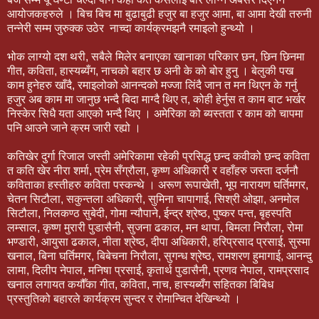
आयोजकहरुले । बिच बिच मा बुढाबुढी हजुर बा हजुर आमा, बा आमा देखी तरुनी
तन्नेरी सम्म जुरुक्क उठेर नाच्दा कार्यक्रमझनै रमाइलो हुन्थ्यो ।
भोक लाग्यो दश थरी, सबैले मिलेर बनाएका खानाका परिकार छन, छिन छिनमा
गीत, कविता, हास्यब्यँग, नाचको बहार छ अनी के को बोर हुनु । बेलुकी पख
काम हुनेहरु खाँदै, रमाइलोको आनन्दको मज्जा लिंदै जान त मन थिएन के गर्नु
हजुर अब काम मा जानुछ भन्दै बिदा माग्दै थिए त, कोही हेर्नुस त काम बाट भर्खर
निस्केर सिधै यता आएको भन्दै थिए । अमेरिका को ब्यस्तता र काम को चापमा
पनि आउने जाने क्रम जारी रह्यो ।
कतिखेर दुर्गा रिजाल जस्ती अमेरिकामा रहेकी प्रसिद्ध छन्द कवीको छन्द कविता
त कति खेर नीरा शर्मा, प्रेम सँग्रौला, कृष्ण अधिकारी र वहाँहरु जस्ता दर्जनौ
कविताका हस्तीहरु कविता पस्कन्थे । अरूण रूपाखेती, भूप नारायण घर्तिमगर,
चेतन सिटौला, सकुन्तला अधिकारी, सुमिना चापागाई, सिश्री ओझा, अनमोल
सिटौला, निलकण्ठ सुबेदी, गोमा न्यौपाने, ईन्द्र श्रेष्ठ, पुष्कर पन्त, बृहस्पति
लम्साल, कृष्ण मुरारी पुडासैनी, सुजना ढकाल, मन थापा, बिमला निरौला, रोमा
भण्डारी, आयुसा ढकाल, नीता श्रेष्ठ, दीपा अधिकारी, हरिप्रसाद प्रसाई, सुस्मा
खनाल, बिना घर्तिमगर, बिबेचना निरौला, सुगन्ध श्रेष्ठ, रामशरण हुमागाई, आनन्दु
लामा, दिलीप नेपाल, मनिषा प्रसाई, कृतार्थ पुडासैनी, प्रणव नेपाल, रामप्रसाद
खनाल लगायत कयौँका गीत, कविता, नाच, हास्यब्यँग सहितका बिबिध
प्रस्तुतिको बहारले कार्यक्रम सुन्दर र रोमान्चित देखिन्थ्यो ।