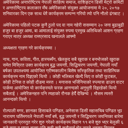
अमेरिकामा अन्तर्राष्ट्रिय नेपाली साहित्य समाज, वाशिङ्टन डिसी मेट्रो कमिटी
र अन्तर्राष्ट्रिय कलाकार मँच अमेरिकाको संयुक्त आयोजनामा मे २०, २०१७
शनिवारका दिन एक साथ धेरै कार्यक्रम सम्पन्न गरियो त्यो पनि नौलो ढंगबाट ।
अमेरिकामा पहिलो पटक कुनै ठुलो पद वा नाम नहेरी ससम्मान २० जना बुढाबुढी
हजुर बा हजुर आमा, बा आमालाई संयुक्त रुपमा प्रमुख अतिथिको आशन ग्रहण
गराएर मात्र अध्यक्ष रामप्रसाद खनालले आफ्नो
अध्यक्षता ग्रहण गरे कार्यक्रममा ।
नाच, गान, कविता, गीत, हास्यब्यँग, खेलकुद सबै खुराक र बनभोजको खुराक
समेत मिस्रित उक्त कार्यक्रम बुद्ध जयन्ती, सिद्धिचरण जयन्ती, नेपाली नयाँ
बर्षका उपलक्ष्यमा आयोजित ग्रीष्मकालीन बिशेष साँस्कृतिक तथा साहित्यिक
कार्यक्रम नाम दिइएको थियो । कोही भलिबल खेल्दै थिए त कोही फुटबल,
कोही टेनिस त कोही दौडमा मस्त । मनासस भर्जिनियाको स्प्ल्यास डाउन वाटर
पार्कमा आयोजित यो कार्यक्रमले फरक आनन्दको अनुभुती दिइरहेको थियो
सबैलाई । अमेरिकनहरु पनि त्यहाको रौनक हेर्दै देखिन्थे । मौसम त्यस्तै
आनन्दको थियो ।
रोल्पाली मगर, ज्ञानका हिसाबले पण्डित, अनेसास डिसी महासचिब पण्डित भूप
नारायण घर्तिमगरले नेपाली नयाँ बर्ष, बुद्ध जयन्ती र सिद्धिचरण जयन्तिका बारेमा
जानकारी प्रस्तुत गरेर शुरु गरेको कार्यक्रम बिहान ११ बजे शुरु भएर बेलुकी ६
बजे सम्म यू घण्टा चल्दा पनि कही कतै कसैलाई बोर लाग्ने अबसर दिएनन