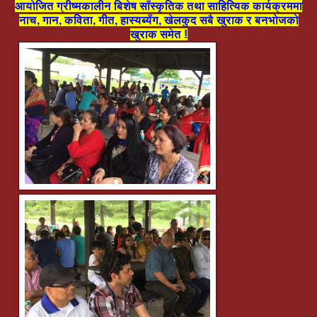
आयोजित ग्रीष्मकालीन बिशेष साँस्कृतिक तथा साहित्यिक कार्यक्रममा
नाच, गान, कविता, गीत, हास्यब्यँग, खेलकुद सबै खुराक र बनभोजको
खुराक समेत !