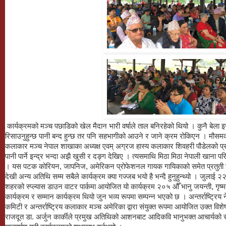
कार्यक्रमको मञ्च पछाडिको खेल मैदान भारी वर्षाले ताल बनिरहेको थियो । कुनै बेला इन्द्
रिसाउनुहुन्छ पानी बन्द हुन्छ तर पनि सहभागीको आउने र जाने क्रम रोकिएन । मौसमको 
कलाकार मञ्च नेपाल शाखाका अध्यक्ष एवम् अग्रज हास्य कलाकार शिवहरी पौडेलको प्रस्तु
पानी पार्ने इन्द्र भन्दा अझै खुसी र दङ्ग देखिए । त्यसमाथि मिठा मिठा नेपाली खाना प
। यस पटक कोरियन, जापनिज, अमेरिकन प्रोफेशनल गायक गायिकाको समेत प्रतुती हेरी
देखी अन्य अतिथि सम्म सबैले कार्यक्रम क्या गज्जब भयो है भन्दै हुनुहुन्थ्यो । जुला
शहरको स्प्ल्यास डाउन वाटर पार्कमा आयोजित यो कार्यक्रम २०५ औँ भानु जयन्ती, गृष
कार्यक्रम र सम्मान कार्यक्रम थियो जुन भव्य रूपमा सम्पन्न भएको छ । अन्तर्राष्ट्रिय
कमिटी र अन्तर्राष्ट्रिय कलाकार मञ्च अमेरिका द्वारा संयुक्त रूपमा आयोजित उक्त विश
राजदूत डा. अर्जुन कार्कीले प्रमुख अतिथिको आशनबाट आदिकवि भानुभक्त आचार्यको