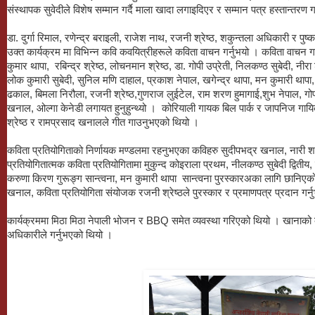
संस्थापक सुवेदीले विशेष सम्मान गर्दै माला खादा लगाइदिएर र सम्मान पत्र हस्तान्तरण ग
डा. दुर्गा रिमाल, रणेन्द्र बराइली, राजेश नाथ, रजनी श्रेष्ठ, शकुन्तला अधिकारी र पु
उक्त कार्यक्रम मा विभिन्न कवि कवयित्रीहरूले कविता वाचन गर्नुभयो । कविता वाचन ग
कुमार थापा, रबिन्द्र श्रेष्ठ, लोचनमान श्रेष्ठ, डा. गोपी उप्रेती, निलकण्ठ सुबेदी, नीर
लोक कुमारी सुबेदी, सुनिल मणि दाहाल, प्रकाश नेपाल, खगेन्द्र थापा, मन कुमारी थापा
ढकाल, बिमला निरौला, रजनी श्रेष्ठ,गुणराज लुईटेल, राम शरण हुमागाई,शुभ नेपाल, गोपा
खनाल, ओल्गा केनेडी लगायत हुनुहुन्थ्यो । कोरियाली गायक बिल पार्क र जापनिज गाय
श्रेष्ठ र रामप्रसाद खनालले गीत गाउनुभएको थियो ।
कविता प्रतियोगिताको निर्णायक मण्डलमा रहनुभएका कविहरु सुदीपभद्र खनाल, नारी शर
प्रतियोगितात्मक कविता प्रतियोगितामा मुकुन्द कोइराला प्रथम, नीलकण्ठ सुबेदी द्वितीय,
करुणा किरण गुरूङ्ग सान्त्वना, मन कुमारी थापा सान्त्वना पुरस्कारअका लागि छानिएको
खनाल, कविता प्रतियोगिता संयोजक रजनी श्रेष्ठले पुरस्कार र प्रमाणपत्र प्रदान गर्
कार्यक्रममा मिठा मिठा नेपाली भोजन र BBQ समेत व्यवस्था गरिएको थियो । खानाको व
अधिकारीले गर्नुभएको थियो ।