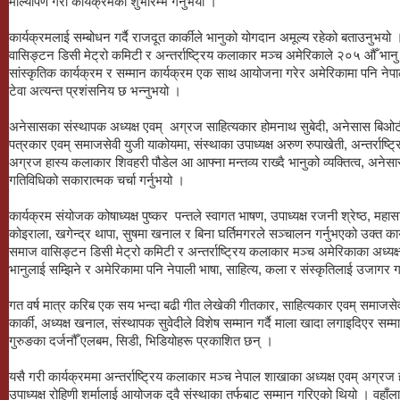
माल्यार्पण गरी कार्यक्रमको शुभारम्भ गर्नुभयो ।
कार्यक्रमलाई सम्बोधन गर्दै राजदूत कार्कीले भानुको योगदान अमूल्य रहेको बताउनुभयो । व
वासिङ्टन डिसी मेट्रो कमिटी र अन्तर्राष्ट्रिय कलाकार मञ्च अमेरिकाले २०५ औँ भान
सांस्कृतिक कार्यक्रम र सम्मान कार्यक्रम एक साथ आयोजना गरेर अमेरिकामा पनि नेपाली 
टेवा अत्यन्त प्रशंसनिय छ भन्नुभयो ।
अनेसासका संस्थापक अध्यक्ष एवम् अग्रज साहित्यकार होमनाथ सुबेदी, अनेसास बिओटीका
पत्रकार एवम् समाजसेवी युजी याकोयमा, संस्थाका उपाध्यक्ष अरुण रुपाखेती, अन्तर्राष्
अग्रज हास्य कलाकार शिवहरी पौडेल आ आफ्ना मन्तव्य राख्दै भानुको व्यक्तित्व, अनेसास
गतिविधिको सकारात्मक चर्चा गर्नुभयो ।
कार्यक्रम संयोजक कोषाध्यक्ष पुष्कर पन्तले स्वागत भाषण, उपाध्यक्ष रजनी श्रेष्ठ, महा
कोइराला, खगेन्द्र थापा, सुषमा खनाल र बिना घर्तिमगरले सञ्चालन गर्नुभएको उक्त कार्यक्
समाज वासिङ्टन डिसी मेट्रो कमिटी र अन्तर्राष्ट्रिय कलाकार मञ्च अमेरिकाका अध्यक्ष
भानुलाई सम्झिने र अमेरिकामा पनि नेपाली भाषा, साहित्य, कला र संस्कृतिलाई उजागर 
गत वर्ष मात्र करिब एक सय भन्दा बढी गीत लेखेकी गीतकार, साहित्यकार एवम् समाजसेव
कार्की, अध्यक्ष खनाल, संस्थापक सुवेदीले विशेष सम्मान गर्दै माला खादा लगाइदिएर सम्म
गुरुङका दर्जनौँ एलबम, सिडी, भिडियोहरू प्रकाशित छन् ।
यसै गरी कार्यक्रममा अन्तर्राष्ट्रिय कलाकार मञ्च नेपाल शाखाका अध्यक्ष एवम् अग्र
उपाध्यक्ष रोहिणी शर्मालाई आयोजक दुवै संस्थाका तर्फबाट सम्मान गरिएको थियो । वहाँला